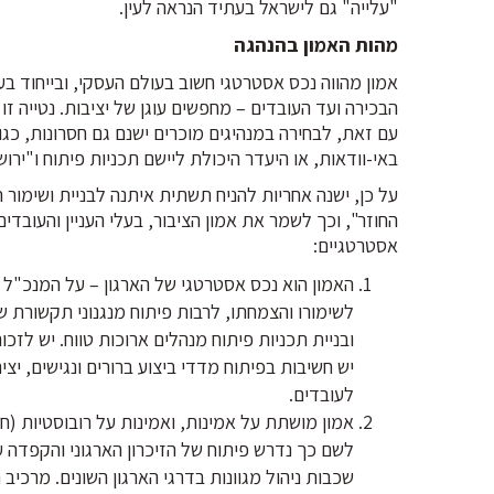
"עלייה" גם לישראל בעתיד הנראה לעין.
מהות האמון בהנהגה
אמון מהווה נכס אסטרטגי חשוב בעולם העסקי, ובייחוד בע
הבכירה ועד העובדים – מחפשים עוגן של יציבות. נטייה ז
עם זאת, לבחירה במנהיגים מוכרים ישנם גם חסרונות, כג
באי-וודאות, או היעדר היכולת ליישם תכניות פיתוח ו"יר
על כן, ישנה אחריות להניח תשתית איתנה לבניית ושימו
החוזר", וכך לשמר את אמון הציבור, בעלי העניין והעובדי
אסטרטגיים:
האמון הוא נכס אסטרטגי של הארגון – על המנכ"ל ו
לשימורו והצמחתו, לרבות פיתוח מנגנוני תקשורת שקו
ובניית תכניות פיתוח מנהלים ארוכות טווח. יש לזכור 
יש חשיבות בפיתוח מדדי ביצוע ברורים ונגישים, יצי
לעובדים.
אמון מושתת על אמינות, ואמינות על רובוסטיות (חו
לשם כך נדרש פיתוח של הזיכרון הארגוני והקפדה 
שכבות ניהול מגוונות בדרגי הארגון השונים. מרכיב 