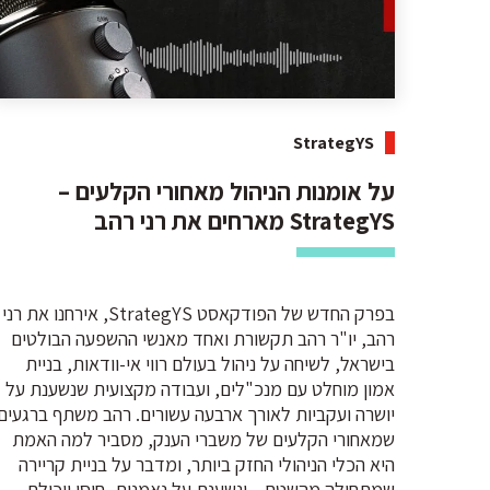
StrategYS
על אומנות הניהול מאחורי הקלעים –
StrategYS מארחים את רני רהב
בפרק החדש של הפודקאסט StrategYS, אירחנו את רני
רהב, יו"ר רהב תקשורת ואחד מאנשי ההשפעה הבולטים
בישראל, לשיחה על ניהול בעולם רווי אי-וודאות, בניית
אמון מוחלט עם מנכ"לים, ועבודה מקצועית שנשענת על
יושרה ועקביות לאורך ארבעה עשורים. רהב משתף ברגעים
שמאחורי הקלעים של משברי הענק, מסביר למה האמת
היא הכלי הניהולי החזק ביותר, ומדבר על בניית קריירה
שמתחילה מהשטח – ונשענת על נאמנות, חוסן ויכולת