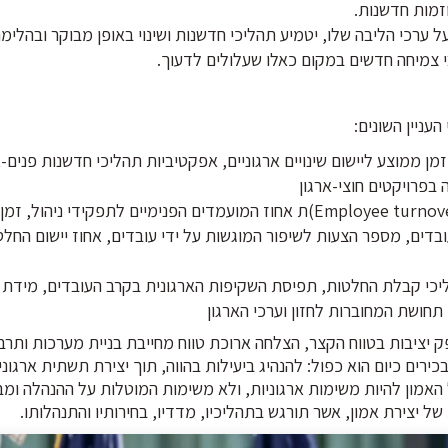
וזמות חדשנות.
 על ערכי הליבה שלו, יטמיע תהליכי חדשנות ושינוי באופן מבוקר ובהלימה
בי צמיחה חדשים במקום כאלו שעלולים לדעוך.
עניין השונים:
 ממוצע ליישום שינויים ארגוניים, אפקטיביות תהליכי חדשנות פנים-א
בפרויקטים חוצי-ארגון
מדדים כמותיים – שיעור תחלופת עובדים (Employee turnover rate)ת אחוז המועמדים הפנימיים לתפקידי ני
בדים, מספר הצעות לשיפור המוגשות על ידי עובדים, אחוז יישום החל
ליכי קבלת החלטות, תפיסת השקיפות הארגונית בקרב העובדים, מידת 
תחושת המחוברות לחזון וערכי הארגון
 יציבות בטווח הקצר, הצלחה ארוכת טווח מחייבת בניית מערכות ותרבו
רים כיום הוא כפול: להנהיג ביעילות בהווה, תוך יצירת תשתית ארגונ
 האמון להיות משימות ארגוניות, ולא משימות המוטלות על ההנהלה ומב
ל יצירת אמון, אשר תורגש בתהליכיו, מדדיו, בחירותיו והתנהלותו.