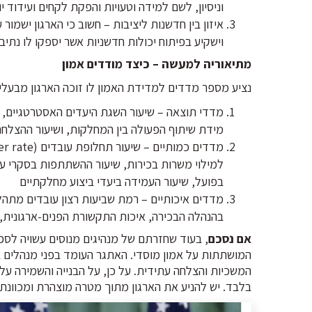
וניסיון, לשם למידה וטעויות והפקת לקחים ועידוד י
איזון בין חדשנות ליציבות – חשוב כי הארגון ישמור
וישקיע בפיתוח יכולות חדשניות אשר יספקו לו נתי
מתיאוריה למעשה – כיצד מודדים אמון
נציע מספר מדדים למדידת האמון לו זוכה הארגון מבעלי ה
מדדי תוצאה – שיעור השגת היעדים האסטרטגיים, זמן
מידת שיתוף הפעולה בין המחלקות, ושיעור ההצלחה 
למילוי משרות בכירות, שיעור ההשתתפות בסקרי עו
בפועל, שיעור העמידה ביעדי ביצוע מחלקתיים
מדדים איכותיים – רמת שביעות רצון עובדים מתה
בהנהלה הבכירה, איכות התקשורת הפנים-ארגונית, 
אם נסכם
, בעוד שחזרתם של מנהיגים מנוסים עשויה לספק
המושתתות על אמון מוסדי. האתגר העומד בפני מנהלים בכי
המשכיות והצלחה עתידית. על כן, על הבנייה והשמירה על
בלבד. יש להניע את הארגון מתוך מטרה מוצהרת ומכוונת ש