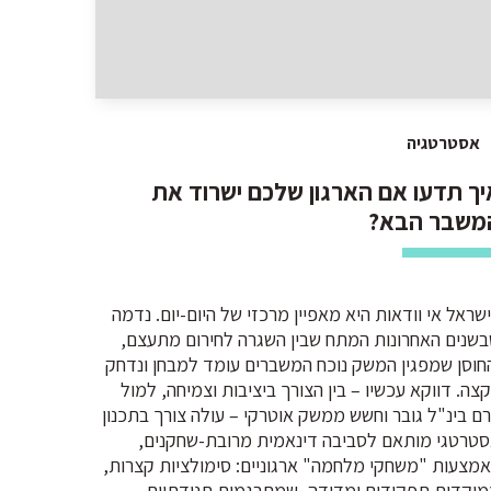
אסטרטגיה
יך תדעו אם הארגון שלכם ישרוד את
משבר הבא?
שראל אי וודאות היא מאפיין מרכזי של היום-יום. נדמה
שנים האחרונות המתח שבין השגרה לחירום מתעצם,
חוסן שמפגין המשק נוכח המשברים עומד למבחן ונדחק
צה. דווקא עכשיו – בין הצורך ביציבות וצמיחה, למול
ם בינ"ל גובר וחשש ממשק אוטרקי – עולה צורך בתכנון
טרטגי מותאם לסביבה דינאמית מרובת-שחקנים,
מצעות "משחקי מלחמה" ארגוניים: סימולציות קצרות,
וקדות תפקידים ומדידה, שמתרגמות תנודתיות