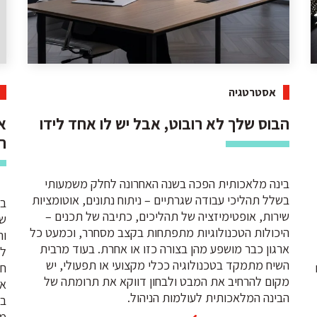
אסטרטגיה
הבוס שלך לא רובוט, אבל יש לו אחד לידו
א
ה
בינה מלאכותית הפכה בשנה האחרונה לחלק משמעותי
בשלל תהליכי עבודה שגרתיים – ניתוח נתונים, אוטומציות
בי
שירות, אופטימיזציה של תהליכים, כתיבה של תכנים –
שב
היכולות הטכנולוגיות מתפתחות בקצב מסחרר, וכמעט כל
וה
ארגון כבר מושפע מהן בצורה כזו או אחרת. בעוד מרבית
לק
השיח מתמקד בטכנולוגיה ככלי מקצועי או תפעולי, יש
חר
מקום להרחיב את המבט ולבחון דווקא את תרומתה של
אס
הבינה המלאכותית לעולמות הניהול.
בא
ממ