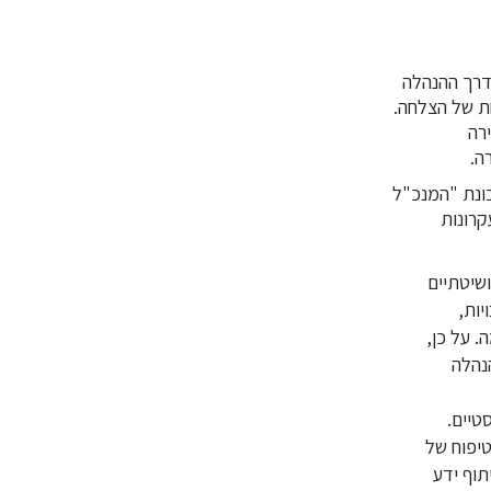
 דרך ההנהלה
חת של הצלחה.
רה
ה.
כונת "המנכ"ל
קרונות
שיטתיים
יות,
. על כן,
הנהלה
טיים.
טיפוח של
תוף ידע