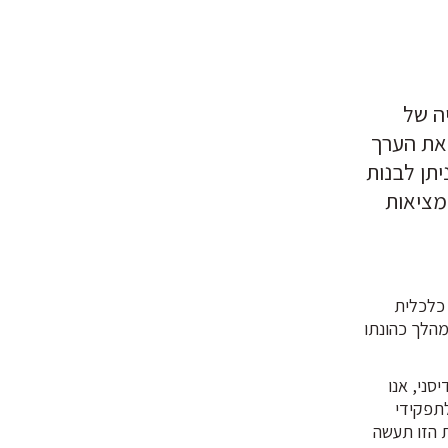
יה של
 את הערך
יתן לבנות
מציאות
 כלכלית
מהלך כהונתו
רד שולץ ב-Starbucks ועד בוב איגר בדיסני, אנו
לתפקידי
 הזו תעשה