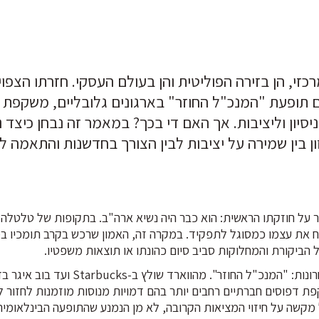
כזי, הן בזירה הפוליטית והן בעולם העסקי. חזרתו הצפו
ם תופעת "המנכ"ל החוזר" בארגונים גלובליים, משקפת
ניסיון וליציבות. אך האם די בכך? במאמר זה נבחן כיצד נ
ון בין שמירה על יציבות לבין הצורך בחדשנות והתאמה ל
 על חוזקתו הראשית: הוא כבר היה נשיא ארה"ב. בתקופות של טלטלה
יח את עצמו כמסוגל לתפקיד. במקרה זה, האמון שרכש בקרב תומכיו ב
הביקורת והמחלוקות סביב סיום כהונתו או תוצאות משפטיו.
בעולם התאגידי, תופעה דומה תופסת תאוצה בשנים האחרונות: "המנכ"ל החוזר". מהווא
פת דפוסים חברתיים רחבים יותר בהם דמויות מנוסות מוזמנות לחזור 
מקשה על חיזוי המציאות הקרובה, לא מן הנמנע שהתופעה הבינלאומית