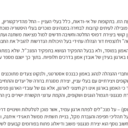
ת הזו. בתקופות של אי-ודאות, כלל בעלי העניין – החל מהדירקטוריון,
ו מובילה לעיתים קרובות לבחירה במנהיגים מוכרים בעלי היסטוריה מוכ
ון קושי ביצירת דפוסי החלטה וחשיבה חדשים למול מציאות משתנה ועתי
ושה" ולהצמיח דור הנהלה עתידי בעל היכולות הנדרשות להוביל את החבר
ר האמון במוסד, ולא בבעל התפקיד הנושא בתפקיד המנכ"ל. שלא במת
ם בארגון בעידן של אובדן אמון בדרכים חלופיות. בתוך כך ישנם מספר ע
חברי ההנהלה לנהוג באמון כבנכס אסטרטגי, ולנקוט צעדים מתוכננים ו
פים ויצירתיים עם בעלי עניין, יצירת מסגרת ברורה של יעדים והתחייבו
כי האמון בארגון אינו רק חיצוני לארגון, אלא גם של עובדי הארגון פנימה
רת מנגנוני תגמול הוגנים ושקופים, והקמת ערוצי תקשורת ישירים בין ה
סן) – על מנכ"לים לפתח ארגון עמיד, אשר מוכן לטלטלות ושינויים דרס
על תהליכי חפיפה והעברת מקל, בניית תשתית ממשל תאגידי איתנה, ו
חשוב נוסף הוא יצירת מנגנוני משוב ודיאלוג פתוח בפורומים קבועים לשי