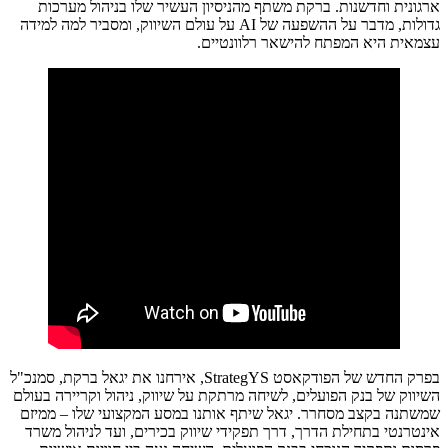
ארגונית וחדשנות. ברקת משתף מהניסיון העשיר שלו בניהול מערכות
גדולות, מדבר על ההשפעה של AI על עולם השיווק, ומסביר למה למידה
עצמאית היא המפתח להישאר רלוונטיים.
בפרק החדש של הפודקאסט StrategYS, אירחנו את יגאל ברקת, סמנכ"ל
השיווק של בנק הפועלים, לשיחה מרתקת על שיווק, ניהול וקריירה בעולם
שמשתנה בקצב מסחרר. יגאל שיתף אותנו במסע המקצועי שלו – ממיזם
אינטרנטי בתחילת הדרך, דרך תפקידי שיווק בכירים, ועד לניהול משרד