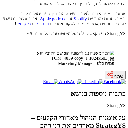
היכולת ללמוד לבד, כל הזמן, ובקצב העולם המשתנה.
אנחנו מזמינים אתכם לצפות בשיחה המרתקת עם יגאל ברקת!
במידה ואתם מעדיפים
Spotify
או
Apple podcasts
, אנחנו זמינים גם שם!
לפרקים נוספים אתם מוזמנים לעקוב אחרינו ב
פייסבוק
וב
לינקדאין
!
StrategYS הפודקאסט על ניהול ואסטרטגיה של חברת YS.
עמית סלע | Marketing Manager
שיתוף
כתבות נוספות בנושא
StrategYS
על אומנות הניהול מאחורי הקלעים –
StrategYS מארחים את רני רהב