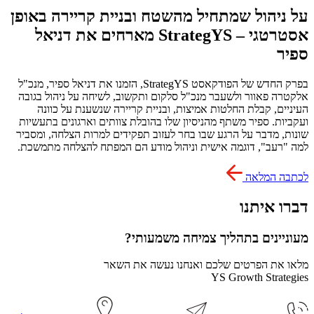
על ניהול שמתחיל מהשטח ובניית קריירה באופן
אסטרטגי – StrategYS מארחים את דניאל
ספיר
בפרק החדש של הפודקאסט StrategYS, הזמנו את דניאל ספיר, מנכ"ל
אלקטרה פאוור ולשעבר מנכ"ל סלקום ותקשוב, לשיחה על ניהול בגובה
העיניים, קבלת החלטות אמיצות, ובניית קריירה שנשענת על כוונה
ועקביות. ספיר משתף מהניסיון שלו בהובלת צוותים וארגונים בתעשיות
שונות, מדבר על הרגע שבו בחר לעזוב תפקידים למרות הצלחה, ומסביר
למה "רעב", דוגמה אישית וניהול מודע הם המפתח להצלחה מתמשכת.
לכתבה המלאה
דברו איתנו
מעוניינים בתהליך צמיחה משמעותי?
מלאו את הפרטים שלכם ואנחנו נעשה את השאר
YS Growth Strategies