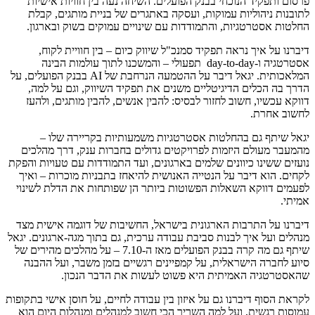
פרסום ותפקיד הנוכחי בבנק הפועלים. השיחה נעה בין חוויות אישיות
לתובנות ניהוליות עמוקות, ועסקה באתגרים של בניית מותגים, קבלת
החלטות אסטרטגיות, והתמודדות עם שינויים עמוקים בשוק ובארגון.
דיברנו על איך נראה תפקיד סמנכ"ל שיווק כיום – בין חוויית לקוח,
אסטרטגיה ו-day-to-day תפעולי – והמשכנו לתוך עולמות הבינה
המלאכותית. יגאל דיבר על ההטמעה הנרחבת של AI בבנק הפועלים, על
הדרך בה הכלים הדיגיטליים משנים את תפקיד השיווק, וגם על למה,
דווקא עכשיו, חשוב לחזור לבסיס: להבין אנשים, להבין מותגים, ולהעז
לחשוב אחרת.
יגאל שיתף גם בהחלטות אסטרטגיות משמעותיות בקריירה שלו –
מהמעבר מעולם היזמות לפרויקטים גדולים בחברות ענק, דרך מהלכים
נועזים ששינו כיוונים שלמים בארגונים, ועד התמודדות עם טעויות והפקת
לקחים. הוא דיבר על הנטייה האנושית להיאחז בתבניות מוכרות – ואיך
לפעמים דווקא השאלות הפשוטות ביותר הן שפותחות את הדלת לשינוי
אמיתי.
דיברנו על התרבות הארגונית בישראל, החשיבות של דוגמה אישית מצד
מנהלים ועל איך לבנות סביבת עבודה ערכית, גם בתוך מגה-ארגונים. יגאל
שיתף גם מה קרה בבנק הפועלים מאז ה-7.10 – על מהלכים מהירים של
סיוע לחברה הישראלית, על קמפיינים רגשיים בזמן משבר, ועל ההבנה
שהאסטרטגיה האמיתית היא פשוט לעשות את הדבר הנכון.
לקראת הסוף דיברנו גם על איזון בין עבודה לחיים, על חוסן אישי בתקופות
עמוסות רגשית, ועל למה השריר הכי חשוב למנהלים ומנהלות היום הוא