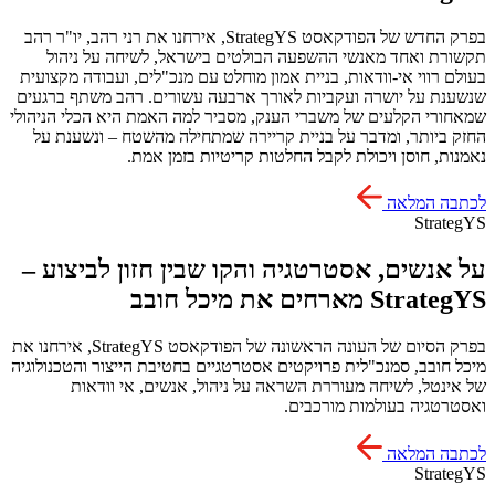
בפרק החדש של הפודקאסט StrategYS, אירחנו את רני רהב, יו"ר רהב
תקשורת ואחד מאנשי ההשפעה הבולטים בישראל, לשיחה על ניהול
בעולם רווי אי-וודאות, בניית אמון מוחלט עם מנכ"לים, ועבודה מקצועית
שנשענת על יושרה ועקביות לאורך ארבעה עשורים. רהב משתף ברגעים
שמאחורי הקלעים של משברי הענק, מסביר למה האמת היא הכלי הניהולי
החזק ביותר, ומדבר על בניית קריירה שמתחילה מהשטח – ונשענת על
נאמנות, חוסן ויכולת לקבל החלטות קריטיות בזמן אמת.
לכתבה המלאה
StrategYS
על אנשים, אסטרטגיה והקו שבין חזון לביצוע –
StrategYS מארחים את מיכל חובב
בפרק הסיום של העונה הראשונה של הפודקאסט StrategYS, אירחנו את
מיכל חובב, סמנכ"לית פרויקטים אסטרטגיים בחטיבת הייצור והטכנולוגיה
של אינטל, לשיחה מעוררת השראה על ניהול, אנשים, אי וודאות
ואסטרטגיה בעולמות מורכבים.
לכתבה המלאה
StrategYS