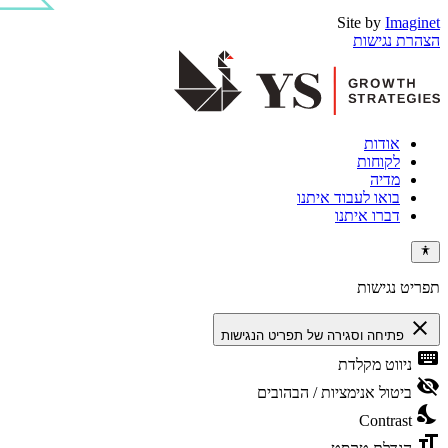
Site by
Imaginet
הצהרת נגישות
אודות
לקוחות
מדיה
בואו לעבוד איתנו
דברו איתנו
תפריט נגישות
close
פתיחה וסגירה של תפריט הנגישות
keyboard
ניווט מקלדת
visibility_off
ביטול אנימציות / הבהובים
nights_stay
Contrast
format_size