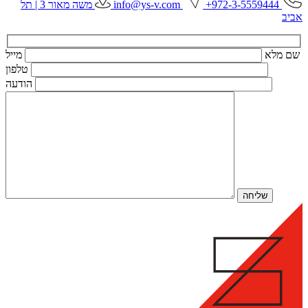
972-3-5559444+
info@ys-v.com
משה מאור 3 | תל
אביב
שם מלא
מייל
טלפון
הודעה