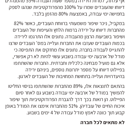
אף עלתה, למרות הירידה במספר שעות העבודה 55% מהמנהלים
דיווחו שהעובדים שמרו על 100% מהפרודקטיביות שנהגו לספק
בחמישה ימי עבודה, באמצעות 80% מהזמן בלבד.
במקביל, ניכר שיפור משמעותי ברווחת העובדים, כאשר 82%
מהחברות דיווחו על ירידה ברמות הלחץ והעייפות של העובדים
ושיפור בשביעות הרצון מהעבודה. נתונים אלו התרגמו לירידה
בכמות העובדים שעזבו את החברות ועלייה במס' העובדים שרצו
להתגייס לעבודה בחברה. נתונים אלו מחזקים את התפיסה כי
מודל של ארבעה ימי עבודה בשבוע עשוי להיות לא רק אפשרי,
אלא גם מועיל מבחינה כלכלית וחברתית. החברות שהשתתפו
בפיילוט דיווחו על מספר יתרונות נוספים, ביניהם ירידה
בהיעדרויות ועלייה בתחושת המחויבות של העובדים לארגון.
בהתאם לתוצאות אלו, 89% מהחברות שהשתתפו בניסוי החליטו
להמשיך במודל של ארבעה ימי עבודה בשבוע גם לאחר סיום
הפיילוט. הן רואות בכך דרך להגברת הפרודוקטיביות תוך שיפור
איכות החיים של עובדיהן. 51% מהחברות אימצו את המודל באופן
קבוע תוך כוונה לאמץ מודל עבודה של 4 ימים בשבוע.
לא מתאים לכל חברה