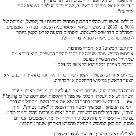
הראשונה", שהיא הפעולה הבסיסית ביותר בתהליך:
"
עד שיגיעו אל הסיבה הראשונה, שלפי סדר הגילויים תימצא להם
אחרונה
".
במילים עכשוויות: תהליך התכנון מתחיל בקביעת יעד (למשל, "צמיחה של
50% עד 2030"), ממשיך בזיהוי האסטרטגיה הנכונה, בפירוק האמצעים
והמהלכים הדרושים להשגתה, ומסתיים בהגעה לפרט הקטן ביותר
(למשל, פרסום משרה למנהל צוות חדש).
ומה לגבי הביצוע? כאן הסדר מתהפך.
אריסטו מדגיש שמה שנגלה לנו בסוף תהליך החשיבה, הוא דווקא מה
שמתחיל את העשייה בפועל:
"
הדבר האחרון בגילוי הוא הראשון בפעולה
."
במילים אחרות, הפעולה הקטנה שהתבררה אחרונה בתהליך התכנון, היא
הצעד הראשון במימוש ההחלטה או הבחירה.
מבנה החשיבה הזה, שנכתב במאה ה-4 לפנה"ס, מזכיר, באופן מעורר
השתאות, את העקרון הכללי של מפל ההחלטות המפורסם של
Playing to
Win
– . המודל שמפורט בספר הנושא את אותו השם, מתחיל מהגדרת
"תמונת הניצחון", וממשיך למטה דרך השאלות "איפה נשחק", "איך
ננצח", "מה היכולות הנדרשות", ועד ל-"אילו מערכות ניהול יתמכו בזה".
גם כאן – המטרה מונחת כבסיס התהליך וקודמת לאמצעים הנגזרים
ממנה, וגם כאן המימוש מתחילה מהפרט האחרון שנגזר מהתכנון.
לא "להתאהב ברעיון" ולדעת לעצור כשצריך