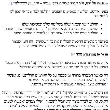
שנעשה על ידנו, ולא תמיד באותה דרך עצמה – זה עניין לשיקולנו".
[1]
בעיני אריסטו שלושה מאפיינים הופכים החלטה לכזו שכדאי ונכון לנו
לעסוק בה:
החלטה שהתוצאה שלה בשליטה שלנו ובסמכות שלנו
החלטה הניתנת לביצוע, או בלשונו: "דברים שאפשר שיהיו אחרת"
החלטה שיש יותר מדרך אחת להגיע לתוצאה הנגזרת ממנה
כשאנחנו פוגשים החלטה הכוללת את כל השלושה– זהו הזמן לעצור
ולהוביל תהליך חשיבה עמוק שיוביל לבחירה המתאימה לארגון.
Playing to Win
נוסח יוון
אריסטו מתאר עבורנו גם כיצד יש לגשת לתהליך קבלת ההחלטות עצמו.
בעיניו, כל תהליך מיטבי מתחיל בשאלה: מהי המטרה הרצויה?
רק כאשר המטרה ברורה ומוסכמת על כל הגורמים הרלוונטיים, אפשר
להתקדם לשלב הבא: בירור הדרך להשגתה, או בלשונו:
"
מעיינים כיצד ובאיזה אמצעים היא [המטרה] תושג
".
זהו השלב שבו מתחילים לשקול חלופות, לאתר את הדרך העדיפה –
"הקל
והיפה ביותר"
, כהגדרתו. לעיתים, הוא מציין, נבין שיש רק אמצעי אחד
ריאלי, ואז יש לברר כיצד הוא יוביל לתוצאה, ואילו צעדים יאפשרו לממש
אותו. כך, שלב אחר שלב, מתקדמים לאחור — מהמטרה אל ה"סיבה