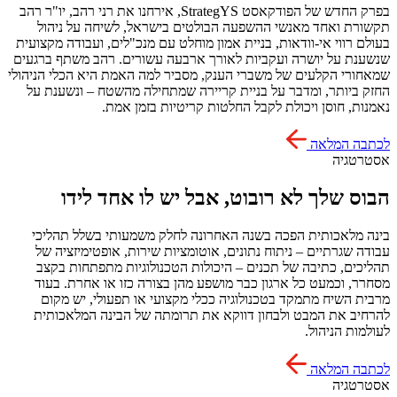
בפרק החדש של הפודקאסט StrategYS, אירחנו את רני רהב, יו"ר רהב
תקשורת ואחד מאנשי ההשפעה הבולטים בישראל, לשיחה על ניהול
בעולם רווי אי-וודאות, בניית אמון מוחלט עם מנכ"לים, ועבודה מקצועית
שנשענת על יושרה ועקביות לאורך ארבעה עשורים. רהב משתף ברגעים
שמאחורי הקלעים של משברי הענק, מסביר למה האמת היא הכלי הניהולי
החזק ביותר, ומדבר על בניית קריירה שמתחילה מהשטח – ונשענת על
נאמנות, חוסן ויכולת לקבל החלטות קריטיות בזמן אמת.
לכתבה המלאה
אסטרטגיה
הבוס שלך לא רובוט, אבל יש לו אחד לידו
בינה מלאכותית הפכה בשנה האחרונה לחלק משמעותי בשלל תהליכי
עבודה שגרתיים – ניתוח נתונים, אוטומציות שירות, אופטימיזציה של
תהליכים, כתיבה של תכנים – היכולות הטכנולוגיות מתפתחות בקצב
מסחרר, וכמעט כל ארגון כבר מושפע מהן בצורה כזו או אחרת. בעוד
מרבית השיח מתמקד בטכנולוגיה ככלי מקצועי או תפעולי, יש מקום
להרחיב את המבט ולבחון דווקא את תרומתה של הבינה המלאכותית
לעולמות הניהול.
לכתבה המלאה
אסטרטגיה