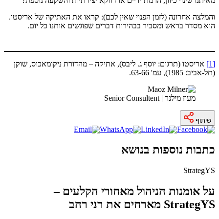
מאיתנו שינוי כיוון, הרמת ידיים או דווקא יצירתיות והשקעה נוספת?
והמלצה אחרונה (לזמן הפנוי שאין לכם): קראו את האתיקה של אריסטו.
הוא מסדר בראש ומסביר בבהירות דברים שפוגשים אותנו כל יום.
[1]
אריסטו (תרגום: יוסף ג. ליבס), אתיקה – מהדורת ניקומאכוס, שוקן
(תל-אביב: 1985), עמ' 63-66.
מעוז מילנר | Senior Consultent
שיתוף
כתבות נוספות בנושא
StrategYS
על אומנות הניהול מאחורי הקלעים –
StrategYS מארחים את רני רהב