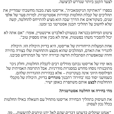
לצעד הקטן ביותר שנדרש לביצועה.
בספרו "האתיקה הניקומאכית", אריסטו מציג מבנה מחשבתי שמדייק את
תהליכים של קבלת החלטות ובחירות אסטרטגיות. למרות פער של אלפי
שנים, כשקוראים את הדרך שבה הוא מציע להתייחס להחלטה, קשה
שלא לחשוב על תהליכי תכנון אסטרטגי בני זמננו.
ציטוט המיוחס (כנראה בטעות) לאלברט איינשטיין, אומר: "אם אתה לא
יכול להסביר משהו בפשטות, אתה לא מבין אותו מספיק טוב".
אחת המעלות הייחודיות של אריסטו, היא בדיוק היכולת הזו. היכולת
להגדיר את האדם, המהלכים שהוא מבצע והתחושות שלו בצורה בהירה
וחדה שמאפשרת הסתכלות חדשה וברורה יותר על המתרחש סביבנו.
מאז ימיו של אריסטו נכתבו מודלים רבים לקבלת החלטות, וחלק ניכר
מתובנותיו נוסחו מחדש במסגרות מודרניות. אבל התרומה האמיתית של
הפילוסוף היווני אינה בעקרונות – אלא בבהירות ההגדרות שלהם.
כשמושגי יסוד כמו 'בחירה' ו'תכנון'
מוגדרים
בדיוק, היכולת של מקבלי
ההחלטות
לבצע
אותם משתפרת באופן ישיר.
מהי בחירה או החלטה אסטרטגית?
את העיסוק בתהליך הבחירה אריסטו מתחיל עם השאלה באילו החלטות
בכלל נכון לעסוק:
"אנחנו שוקלים בדעתנו דברים שהם לאל ידנו וניתנים להיעשות… מה