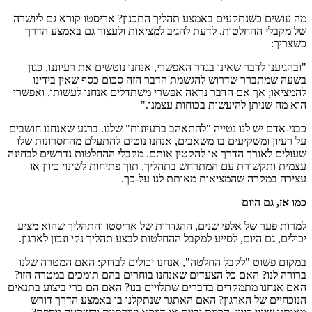
מה עושים כשנתקעים באמצע תהליך התכנון? אריסטו קורא גם ליושרה
של מקבלי ההחלטות. לדעת להגיב למציאות ולעצור גם באמצע הדרך
כשצריך:
"ובהגיענו לדבר שאינו בגדר האפשרי, אנחנו נוטשים את רעיוננו, כגון
בשעה שמתברר שדרוש להגשמת הדבר הזה סכום כסף שאין בידינו
להמציאו; אך אם הדבר נראה אפשרי משתדלים אנחנו לעשותו. ואפשרי
הוא מה שניתן להיעשות בכוחות עצמנו."
כבני-אדם יש לנו נטייה "להתאהב ברעיונות" שלנו. ברגע שאנחנו חושבים
על רעיון ומשקיעים בו משאבים, אנחנו נוטים להתעלם מהחסרונות שלו
שעולים לאורך הדרך או להקטין אותם. מקבלי ההחלטות נדרשים לבחינה
עצמית ותקשורת עם המתרחש בתהליך, תוך פתיחות לשינוי כיוון או
עצירה במקרה שהמציאות מאותת לנו על-כך.
כמו אז, גם היום
למרות פער של אלפי שנים, ההגדרות של אריסטו והתהליך שהוא מציע
יכולים, גם היום, לסייע למקבל ההחלטות לבצע תהליך נקי ונכון לארגון.
במקום פשוט "לקבל החלטה", אנחנו יכולים לבדוק: האם המטרה שלנו
ברורה לנו? האם כל הצעדים שאנחנו בוחרים בהם תומכים במטרה הזו?
האם אנחנו מתמקדים בדברים שתלויים בנו? האם הם ברי ביצוע בתנאים
הנוכחיים של הארגון? האם האתגר שנתקלנו בו באמצע הדרך דורש