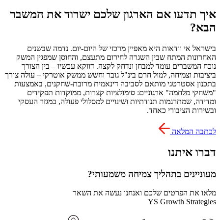
איך תדעו אם הארגון שלכם ישרוד את המשבר
הבא?
בישראל אי וודאות היא מאפיין מרכזי של היום-יום. נדמה שבשנים
האחרונות המתח שבין השגרה לחירום מתעצם, והחוסן שמפגין המשק
נוכח המשברים עומד למבחן ונדחק לקצה. דווקא עכשיו – בין הצורך
ביציבות וצמיחה, למול חרם בינ"ל גובר וחשש ממשק אוטרקי – עולה צורך
בתכנון אסטרטגי מותאם לסביבה דינאמית מרובת-שחקנים, באמצעות
"משחקי מלחמה" ארגוניים: סימולציות קצרות, ממוקדות תפקידים
ומדידה, שמתרגמות תנודתיות ושינויים למסלולי פעולה, במגזר העסקי
ובשירות הציבורי כאחד.
לכתבה המלאה
דברו איתנו
מעוניינים בתהליך צמיחה משמעותי?
מלאו את הפרטים שלכם ואנחנו נעשה את השאר
YS Growth Strategies