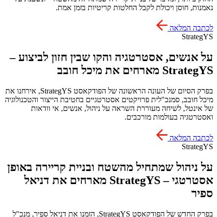
נאמנות, חוסן ויכולת לקבל החלטות קריטיות בזמן אמת.
לכתבה המלאה
StrategYS
על אנשים, אסטרטגיה והקו שבין חזון לביצוע –
StrategYS מארחים את מיכל חובב
בפרק הסיום של העונה הראשונה של הפודקאסט StrategYS, אירחנו את
מיכל חובב, סמנכ"לית פרויקטים אסטרטגיים בחטיבת הייצור והטכנולוגיה
של אינטל, לשיחה מעוררת השראה על ניהול, אנשים, אי וודאות
ואסטרטגיה בעולמות מורכבים.
לכתבה המלאה
StrategYS
על ניהול שמתחיל מהשטח ובניית קריירה באופן
אסטרטגי – StrategYS מארחים את דניאל
ספיר
בפרק החדש של הפודקאסט StrategYS, הזמנו את דניאל ספיר, מנכ"ל