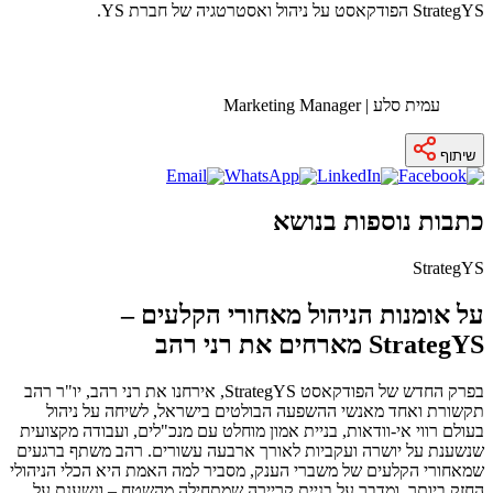
StrategYS הפודקאסט על ניהול ואסטרטגיה של חברת YS.
עמית סלע | Marketing Manager
שיתוף
כתבות נוספות בנושא
StrategYS
על אומנות הניהול מאחורי הקלעים –
StrategYS מארחים את רני רהב
בפרק החדש של הפודקאסט StrategYS, אירחנו את רני רהב, יו"ר רהב
תקשורת ואחד מאנשי ההשפעה הבולטים בישראל, לשיחה על ניהול
בעולם רווי אי-וודאות, בניית אמון מוחלט עם מנכ"לים, ועבודה מקצועית
שנשענת על יושרה ועקביות לאורך ארבעה עשורים. רהב משתף ברגעים
שמאחורי הקלעים של משברי הענק, מסביר למה האמת היא הכלי הניהולי
החזק ביותר, ומדבר על בניית קריירה שמתחילה מהשטח – ונשענת על