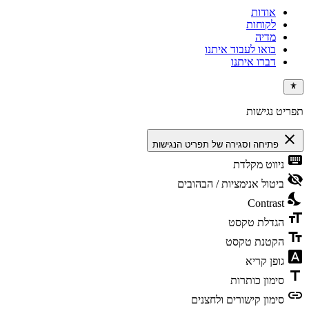
אודות
לקוחות
מדיה
בואו לעבוד איתנו
דברו איתנו
תפריט נגישות
close
פתיחה וסגירה של תפריט הנגישות
keyboard
ניווט מקלדת
visibility_off
ביטול אנימציות / הבהובים
nights_stay
Contrast
format_size
הגדלת טקסט
text_fields
הקטנת טקסט
font_download
גופן קריא
title
סימון כותרות
link
סימון קישורים ולחצנים