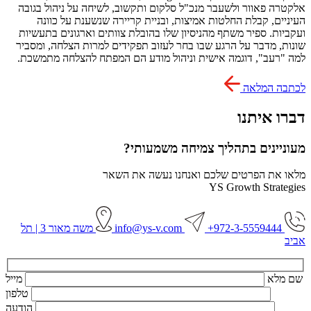
אלקטרה פאוור ולשעבר מנכ"ל סלקום ותקשוב, לשיחה על ניהול בגובה
העיניים, קבלת החלטות אמיצות, ובניית קריירה שנשענת על כוונה
ועקביות. ספיר משתף מהניסיון שלו בהובלת צוותים וארגונים בתעשיות
שונות, מדבר על הרגע שבו בחר לעזוב תפקידים למרות הצלחה, ומסביר
למה "רעב", דוגמה אישית וניהול מודע הם המפתח להצלחה מתמשכת.
לכתבה המלאה
דברו איתנו
מעוניינים בתהליך צמיחה משמעותי?
מלאו את הפרטים שלכם ואנחנו נעשה את השאר
YS Growth Strategies
972-3-5559444+
info@ys-v.com
משה מאור 3 | תל
אביב
שם מלא
מייל
טלפון
הודעה