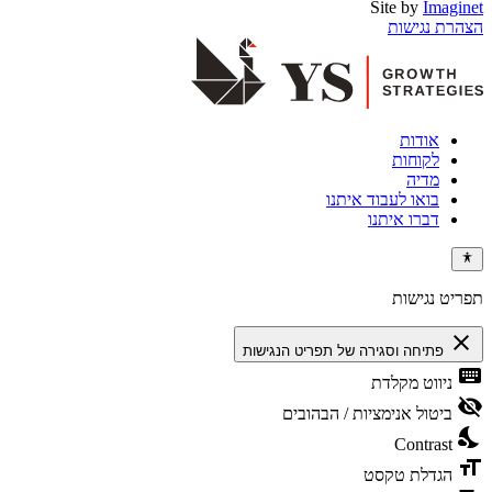
Site by
Imaginet
הצהרת נגישות
אודות
לקוחות
מדיה
בואו לעבוד איתנו
דברו איתנו
תפריט נגישות
close
פתיחה וסגירה של תפריט הנגישות
keyboard
ניווט מקלדת
visibility_off
ביטול אנימציות / הבהובים
nights_stay
Contrast
format_size
הגדלת טקסט