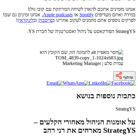
אנחנו מזמינים אתכם להאזין לשיחה המרתקת עם קובי גולן!
במידה ואתם מעדיפים
Spotify
או
Apple podcasts
, אנחנו זמינים גם שם!
לפרקים נוספים אתם מוזמנים לעקוב אחרינו ב
פייסבוק
וב
לינקדאין
!
StrategYS הפודקאסט על ניהול ואסטרטגיה של חברת YS.
עמית סלע | Marketing Manager
שיתוף
כתבות נוספות בנושא
StrategYS
על אומנות הניהול מאחורי הקלעים –
StrategYS מארחים את רני רהב