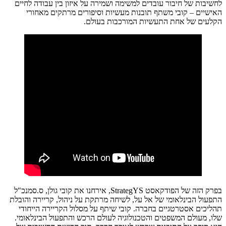
לחשיבות של חיבור עובדים למשימה ושמירה על איזון בין עבודה לחיים
האישיים – קובי משתף תובנות מעשיות וסיפורים מרתקים מאחורי
הקלעים של אחת התעשיות המורכבות בעולם.
בפרק הזה של הפודקאסט StrategYS, אירחנו את קובי גולן, ס.סמנכ"ל
התפעול הבינלאומי של אל על, לשיחה מרתקת על ניהול, קריירה והובלת
תהליכים אסטרטגיים בחברה. קובי שיתף על מסלול הקריירה הייחודי
שלו, מעולם המשפטים והטכנולוגיה לעולם הרכש והתפעול הבינלאומי.