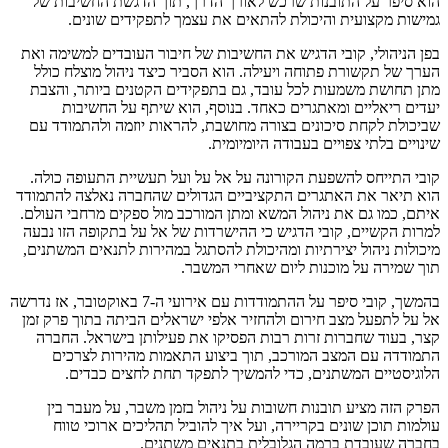
הוא סיפר על התובנות שרכש לאורך הדרך, תוך הדגשת החשיבות של
גמישות מקצועית והיכולת להתאים את עצמך לתפקידים שונים.
בפן הניהולי, קובי הדגיש את החשיבות של חיבור העובדים למשימה ואת
הערך של תקשורת פתוחה ויעילה. הוא הסביר כיצד ניהול מוצלח כולל
מתן תחושת משמעות לכל עובד, גם בתפקידים הקטנים ביותר, והצבת
יעדים ריאליים ומאתגרים כאחד. בנוסף, הוא שיתף על החשיבות
שביכולת לקחת סיכונים בצורה מחושבת, להראות יוזמה ולהתמודד עם
שינויים בלתי צפויים בעבודה היומיומית.
קובי התייחס להשפעת הקורונה על אל על ועל תעשיית התעופה כולה.
הוא תיאר את האתגרים התקציביים הגדולים שהחברה נאלצה להתמודד
איתם, כמו גם את ניהול המשא ומתן המורכב מול ספקים מרחבי העולם.
למרות הקשיים, קובי הדגיש כי ההישרדות של אל על בתקופה הזו נבעה
מיכולות ניהול יצירתיות ומהיכולת להסתגל במהירות לתנאים המשתנים,
תוך שמירה על מוכנות ליום שאחרי המשבר.
בהמשך, קובי סיפר על ההתמודדות עם אירועי ה-7 באוקטובר, אז נדרשה
אל על לתפעל מצב חירום ולהחזיר אלפי ישראלים הביתה בתוך פרק זמן
קצר, בעוד שחברות זרות רבות הפסיקו את פעילותן בישראל. החברה
התמודדה עם המצב המורכב, תוך ביצוע התאמות מהירות לצרכים
הלוגיסטיים המשתנים, כדי להמשיך לתפקד תחת לחצים כבדים.
הפרק הזה מציע תובנות חשובות על ניהול בזמן משבר, על מעבר בין
עולמות תוכן שונים בקריירה, ועל איך להוביל תהליכים ארוכי טווח
בחברה שעובדת ברמה הגלובלית בתנאים משתנים.