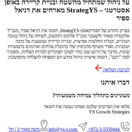
על ניהול שמתחיל מהשטח ובניית קריירה באופן
אסטרטגי – StrategYS מארחים את דניאל
ספיר
בפרק החדש של הפודקאסט StrategYS, הזמנו את דניאל ספיר, מנכ"ל
אלקטרה פאוור ולשעבר מנכ"ל סלקום ותקשוב, לשיחה על ניהול בגובה
העיניים, קבלת החלטות אמיצות, ובניית קריירה שנשענת על כוונה
ועקביות. ספיר משתף מהניסיון שלו בהובלת צוותים וארגונים בתעשיות
שונות, מדבר על הרגע שבו בחר לעזוב תפקידים למרות הצלחה, ומסביר
למה "רעב", דוגמה אישית וניהול מודע הם המפתח להצלחה מתמשכת.
לכתבה המלאה
דברו איתנו
מעוניינים בתהליך צמיחה משמעותי?
מלאו את הפרטים שלכם ואנחנו נעשה את השאר
YS Growth Strategies
972-3-5559444+
info@ys-v.com
משה מאור 3 | תל