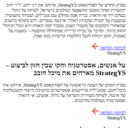
בפרק החדש של הפודקאסט StrategYS, אירחנו את רני רהב, יו"ר רהב
תקשורת ואחד מאנשי ההשפעה הבולטים בישראל, לשיחה על ניהול
בעולם רווי אי-וודאות, בניית אמון מוחלט עם מנכ"לים, ועבודה מקצועית
שנשענת על יושרה ועקביות לאורך ארבעה עשורים. רהב משתף ברגעים
שמאחורי הקלעים של משברי הענק, מסביר למה האמת היא הכלי הניהולי
החזק ביותר, ומדבר על בניית קריירה שמתחילה מהשטח – ונשענת על
נאמנות, חוסן ויכולת לקבל החלטות קריטיות בזמן אמת.
לכתבה המלאה
StrategYS
על אנשים, אסטרטגיה והקו שבין חזון לביצוע –
StrategYS מארחים את מיכל חובב
בפרק הסיום של העונה הראשונה של הפודקאסט StrategYS, אירחנו את
מיכל חובב, סמנכ"לית פרויקטים אסטרטגיים בחטיבת הייצור והטכנולוגיה
של אינטל, לשיחה מעוררת השראה על ניהול, אנשים, אי וודאות
ואסטרטגיה בעולמות מורכבים.
לכתבה המלאה
StrategYS