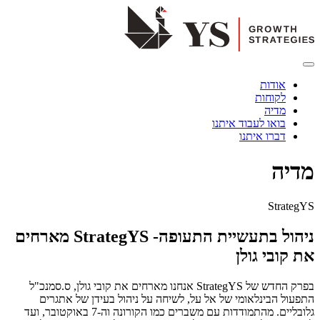
אודות
לקוחות
מדיה
בואו לעבוד איתנו
דברו איתנו
מדיה
StrategYS
ניהול בתעשיית התעופה- StrategYS מארחים
את קובי גולן
בפרק החדש של StrategYS אנחנו מארחים את קובי גולן, ס.סמנכ"ל
התפעול הבינלאומי של אל על, לשיחה על ניהול בעידן של אתגרים
גלובליים. מהתמודדות עם משברים כמו הקורונה וה-7 באוקטובר, ועד