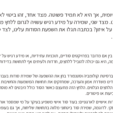
מית, אך היא לא תמיד פשוטה. מצד אחד, זהו ביטוי לא
. מצד שני, שמירה על מידע רגיש עשויה לגרום ללחץ מ
 איזון? בכתבה תגלו את השפעת הסודות עלינו, לצד ט
ן אם מדובר בפרויקטים סודיים, תוכניות עתידיות, או מידע רגיש על ל
, היא גם יכולה להוביל ללחצים, חרדות ולעיתים אף לתחושת בדידות.
ברסיטת קולומביה וסטנפורד בחן את ההשפעה של שמירת סודות בעבוד
דינו משדרת אמון והערכה, שמחזקים את תחושת המשמעות והחשיבות ש
 הלחצים הנלווים. הלחץ הזה מתעצם כאשר הסוד כולל היבטים לא מוסרי
ות או פיטורים.
ות אישיים לארגוניים: בעוד סוד אישי משפיע בעיקר על מי שמספר אות
סקי. לדוגמה, שמירת סוד ביטחוני מלווה בתחושת שליחות, אך גם בעומס