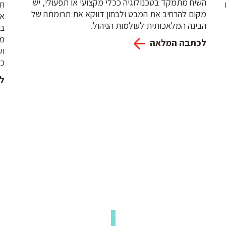
השיח מתמקד בטכנולוגיה ככלי מקצועי או תפעולי, יש
חר
מקום להרחיב את המבט ולבחון דווקא את תרומתה של
אס
הבינה המלאכותית לעולמות הניהול.
בא
ממ
לכתבה המלאה
וש
כא
ל