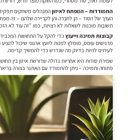
לעומת זאת, סוד מסחרי, כמו השקת מוצר חדש, דורש תשו
התמודדות – המפתח לאיזון
המנהלים משחקים תפקיד מ
הערך של הסוד – הן לחברה והן לקריירה שלהם – זה מפח
תשובות מוכנות לשאלות לא רצויות, כמו "זה עוד לא הזמ
קבוצות תמיכה וייעוץ
כדי להקל על התחושות המכבידות,
מרגישים עומס, מומלץ לפנות ליועץ ארגוני שיכול להצי
לעיתים להיות בדיוק מה שנדרש כדי להמשיך קדימה.
שמירת סודות היא אחריות גדולה שדורשת איזון בין תחוש
פתוחה ותמיכה – ניתן להתמודד עם האתגר בצורה בריאה,