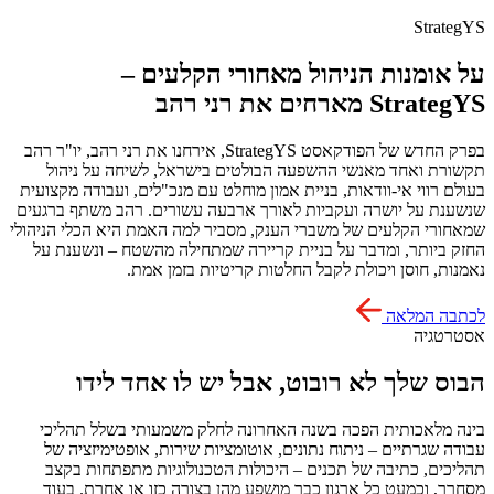
StrategYS
על אומנות הניהול מאחורי הקלעים –
StrategYS מארחים את רני רהב
בפרק החדש של הפודקאסט StrategYS, אירחנו את רני רהב, יו"ר רהב
תקשורת ואחד מאנשי ההשפעה הבולטים בישראל, לשיחה על ניהול
בעולם רווי אי-וודאות, בניית אמון מוחלט עם מנכ"לים, ועבודה מקצועית
שנשענת על יושרה ועקביות לאורך ארבעה עשורים. רהב משתף ברגעים
שמאחורי הקלעים של משברי הענק, מסביר למה האמת היא הכלי הניהולי
החזק ביותר, ומדבר על בניית קריירה שמתחילה מהשטח – ונשענת על
נאמנות, חוסן ויכולת לקבל החלטות קריטיות בזמן אמת.
לכתבה המלאה
אסטרטגיה
הבוס שלך לא רובוט, אבל יש לו אחד לידו
בינה מלאכותית הפכה בשנה האחרונה לחלק משמעותי בשלל תהליכי
עבודה שגרתיים – ניתוח נתונים, אוטומציות שירות, אופטימיזציה של
תהליכים, כתיבה של תכנים – היכולות הטכנולוגיות מתפתחות בקצב
מסחרר, וכמעט כל ארגון כבר מושפע מהן בצורה כזו או אחרת. בעוד