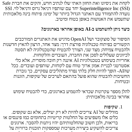
לקחת את ניסיונו ואת החזון האתי שלו לנתיב חדש, והקים את חברת Safe
Superintelligence Inc (SSI) יחד עם שותפיו דניאל גרוס ודניאל לוי. SSI
נועדה להתמודד עם האתגר הגדול ביותר של ימינו: פיתוח בינה מלאכותית
שתשמש את האנושות באופן בטוח ומיטיב.
כיצד ניתן להשתמש ב-AI באופן אחראי בארגונים?
הסיפור של סוצקובר ושל OpenAI מדגיש את האתגרים המורכבים
הקשורים בפיתוח טכנולוגיה פורצת דרך: מצד אחד, הרצון להאיץ חדשנות
ולהבטיח צמיחה; מצד שני, הצורך להבטיח שהטכנולוגיה לא תסטה
לכיוונים שעלולים לסכן את החברה, העובדים והלקוחות.
אחריות בשימוש בטכנולוגיות AI איננה רק חובה מוסרית, אלא כלי
אסטרטגי לבניית אמון ארוך טווח עם לקוחות, שותפים ועובדים. ככל
שהAI- הופך להיות חלק בלתי נפרד מתהליכים עסקיים, כך גוברת
החשיבות להבטיח שהוא פועל בהתאם לערכים של שקיפות, הוגנות
ובטיחות.
להלן מספר עקרונות שכדאי להטמיע בארגונים, כדי להבטיח שימוש
אחראי בבינה מלאכותית:
שקיפות
מודלים של AI צריכים להיות לא רק יעילים, אלא גם שקופים.
כלים אלו משפיעים על החלטות קריטיות בתחומים כמו פיננסים או
בריאות, ולכן חשוב שהחלטותיהם יהיו ניתנות להסבר. ארגונים
צריכים להשקיע ביצירת מערכות שמספקות תובנות ברורות על