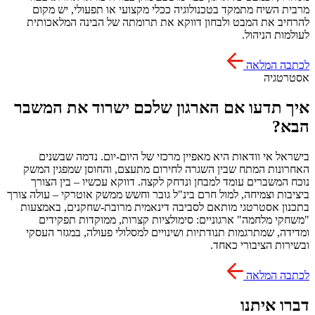
מרבית השיח מתמקד בטכנולוגיה ככלי מקצועי או תפעולי, יש מקום
להרחיב את המבט ולבחון דווקא את תרומתה של הבינה המלאכותית
לעולמות הניהול.
לכתבה המלאה
אסטרטגיה
איך תדעו אם הארגון שלכם ישרוד את המשבר
הבא?
בישראל אי וודאות היא מאפיין מרכזי של היום-יום. נדמה שבשנים
האחרונות המתח שבין השגרה לחירום מתעצם, והחוסן שמפגין המשק
נוכח המשברים עומד למבחן ונדחק לקצה. דווקא עכשיו – בין הצורך
ביציבות וצמיחה, למול חרם בינ"ל גובר וחשש ממשק אוטרקי – עולה צורך
בתכנון אסטרטגי מותאם לסביבה דינאמית מרובת-שחקנים, באמצעות
"משחקי מלחמה" ארגוניים: סימולציות קצרות, ממוקדות תפקידים
ומדידה, שמתרגמות תנודתיות ושינויים למסלולי פעולה, במגזר העסקי
ובשירות הציבורי כאחד.
לכתבה המלאה
דברו איתנו