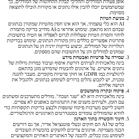
אופן פעולת המודלים ותהליכי קבלת ההחלטות של המודלים, כך
שמשתמשים יוכלו להבין אילו נתונים או מקורות הובילו לתוצאה
מסוימת.
מניעת הטיות
AI הוא כלי עוצמתי, אך הוא אינו חסין מהטיות שמקורן בנתונים
שבהם הוא מתאמן. שימוש אחראי ב-AI מחייב בדיקה מתמדת
לזיהוי והסרת הטיות שעלולות לגרום לאפליה או הטיה בתשובות.
פתרונות אפשריים כוללים גיוון מקורות הנתונים, שימוש בבדיקות
רגולריות של המודלים, וביצוע בדיקות ידנית הן על הנתונים
שמוזנים למודלים והן על התשובות שהם מספקים.
שמירה על פרטיות ואבטחת מידע
בינה מלאכותית לעיתים דורשת איסוף ועיבוד כמויות גדולות של
נתונים אישיים. על ארגונים להבטיח שהמידע מוגן בהתאם
לרגולציות כמו GDPR או חוקי פרטיות מקומיים. מעבר להגנה
טכנית, יש לקבוע נהלים ברורים לשימוש בנתונים, ולהגביל את
הגישה אליהם.
פיקוח ובקרה מתמשכים
בינה מלאכותית היא לא "שגר ושכח". מודלים מתעדכנים ומשתנים
עם הזמן, ולעיתים משנים את התנהגותם באופנים לא צפויים.
חשוב ליישם מערכות פיקוח שוטפות ולבצע בדיקות תקופתיות כדי
לוודא שהמודלים עומדים בסטנדרטים הארגוניים והרגולטוריים.
חינוך והכשרה בתוך הארגון
כלים של AI הם חזקים ובעלי פוטנציאל אדיר, אך גם דורשים
הבנה מעמיקה. ארגונים צריכים להשקיע בהכשרת העובדים
לשימוש נכון בכלים, להבנה של האתגרים האתיים והמקצועיים