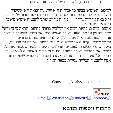
הכרוכים בהם, ולחשיבות של שימוש אחראי בהם.
לסיכום, השימוש בבינה מלאכותית הוא הזדמנות יוצאת דופן לשיפור
תהליכים, קבלת החלטות וחדשנות. יחד עם זאת, חשוב לזכור ש"עם כוח
גדול באה אחריות גדולה" – וכוח זה מחייב אותנו להבטיח שימוש מושכל
ואחראי בטכנולוגיה.
אומנם, כיום במקומות רבים אין רגולציה ברורה בתחום, ונראה כי בישראל
ייקח עוד זמן עד שזו תעוגן בצורה משמעותית, אך דווקא בהיעדר רגולציה,
זוהי הזדמנות עבור ארגונים להוביל ולהגדיר קווים מנחים ברורים.
על ידי יישום עקרונות של שקיפות, מניעת הטיות, שמירה על פרטיות,
פיקוח שוטף והכשרת העובדים, ארגונים יכולים להבטיח שטכנולוגיות AI
ישרתו את החברה בצורה בטוחה, הוגנת ומוסרית. האחריות לשימוש נכון
בכלים אלו אינה רק חובה אתית, אלא גם הזדמנות להוביל שינוי, לבנות
אמון ולהבטיח הצלחה עסקית בטווח הארוך.
אורי גרוטו | Consulting Analyst
שיתוף
כתבות נוספות בנושא