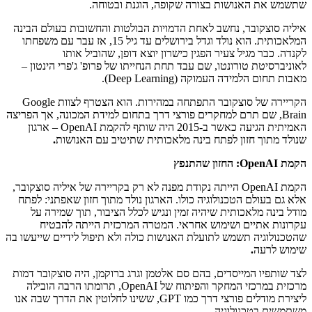
שתשמש את האנושות בצורה שקופה, הוגנת ובטוחה.
איליה סוצקובר, נחשב לאחת הדמויות הבולטות והחשובות בעולם הבינה
המלאכותית. הוא נולד וגדל בירושלים עד גיל 15, אז עבר עם משפחתו
לקנדה. כבר מגיל צעיר הפגין כישרון יוצא דופן, שהוביל אותו
לאוניברסיטת טורונטו, שם עבד תחת הנחייתו של פרופ' ג'פרי הינטון –
מאבות תחום הלמידה העמוקה (Deep Learning).
הקריירה של סוצקובר התפתחה במהירות. הוא הצטרף לצוות Google
Brain, שם תרם למחקרים פורצי דרך בתחום למידת המכונה, אך הפריצה
האמיתית הגיעה כאשר ב-2015 היה שותף להקמת OpenAI – ארגון
שנולד מתוך חזון לפתח בינה מלאכותית שתיטיב עם האנושות
.
הקמת OpenAI: החזון שהתנפץ
הקמת OpenAI הייתה נקודת מפנה לא רק בקריירה של איליה סוצקובר,
אלא גם בעולם הטכנולוגיה כולו. הארגון נולד מתוך חזון שאפתני: לפתח
מודל בינה מלאכותית שיהיה זמין ונגיש לכלל הציבור, תוך שמירה על
עקרונות אתיים ושימוש אחראי. המטרה המרכזית הייתה להבטיח
שהטכנולוגיה תשמש לתועלת האנושות כולה ולא תיפול לידיים שייעשו בה
שימוש לרעה
.
לצד שותפיו המייסדים, בהם סם אלטמן וגרג ברוקמן, היה סוצקובר דמות
מרכזית במרכזי המחקר והפיתוח של OpenAI, תרומתו הרבה הובילה
ליצירת מודלים פורצי דרך כמו GPT, ששינו לחלוטין את הדרך שבה אנו
משתמשים בטכנולוגיה.