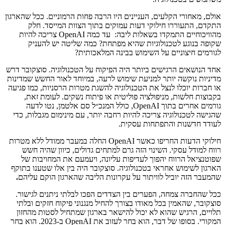
אולם, מאחורי הקלעים, העניינים היו הרבה פחות הרמוניים. ככל שהארגון
התקדם, התעוררו חילוקי דעות עמוקים בתוך הצוות המייסד. חלק
מהוויכוחיים התמקדו בשאלות ליבה: עד כמה OpenAI צריכה להיות
שקופה בנוגע לטכנולוגיות שהיא מפתחת? כמה שליטה יש להעניק
לגורמים חיצוניים על השימוש בבינה המלאכותית?
אחד הנושאים הרגישים ביותר היה הפיקוח על הטכנולוגיה. סוצקובר דרש
מדיניות נוקשה יותר למניעת שימוש לרעה, במיוחד לאור החשש שמדינות
או חברות יוכלו לנצל את הטכנולוגיה להשגת מטרות הרסניות, כמו פגיעה
בקבוצות חלשות, מניפולציה פוליטית או פיתוח נשקים. לעומת זאת,
גורמים אחרים בתוך OpenAI, כולל המנכ״ל סם אלטמן, נטו לדעה
שהגישה לטכנולוגיה צריכה להיות רחבה יותר, עם מינימום מגבלות, כדי
לעודד חדשנות והתפתחות עסקית.
חילוקי הדעות החריפו כאשר OpenAI החלה במעבר ממודל ללא מטרות
רווח למודל עסקי. השינוי הזה גרם למתחים גדולים, כיוון שהיה חשש
שפוטנציאל הרווח יהפוך לעדיפות עליונה, ויעמעם את המחויבות של
הארגון לשימוש אחראי בטכנולוגיה. סוצקובר היה בין אלו שטענו בתוקף
שהמעבר הזה יוביל לוויתור על עקרונות הליבה שהארגון הוקם עליהם
.
ככל שהחברה צמחה, הפערים בין הצדדים הפכו לבלתי ניתנים לגישור.
סוצקובר, שהאמין בכל מאודו בצורך להחיל מנגנוני פיקוח חזקים ובלתי
תלויים, הרגיש שהוא לא יכול להישאר בארגון שמתחיל לסטות מהחזון
המקורי. בסופו של דבר, הוא בחר לעזוב את OpenAI ב-2023. הוא בחר