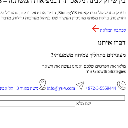
בין שיווק לבינה מלאכותית במציאות המשתנה – StrategYS מארחים את יגאל ברקת
בפרק החדש של הפודקאסט StrategYS, הזמנ
וחדשנות. ברקת משתף מהניסיון העשיר שלו בניהול מערכות גדולות, מדבר על ההשפעה של AI על עולם השיווק, ומסביר למה למידה עצמאית 
לכתבה המלאה
דברו איתנו
מעוניינים בתהליך צמיחה משמעותי?
מלאו את הפרטים שלכם ואנחנו נעשה את השאר
YS Growth Strategies
972-3-5559444+
info@ys-v.com
משה מאור 3 | תל אביב
שם מלא