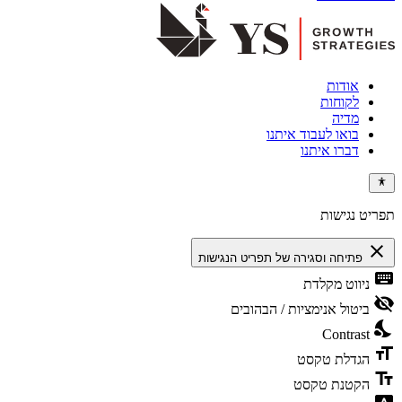
אודות
לקוחות
מדיה
בואו לעבוד איתנו
דברו איתנו
תפריט נגישות
close
פתיחה וסגירה של תפריט הנגישות
keyboard
ניווט מקלדת
visibility_off
ביטול אנימציות / הבהובים
nights_stay
Contrast
format_size
הגדלת טקסט
text_fields
הקטנת טקסט