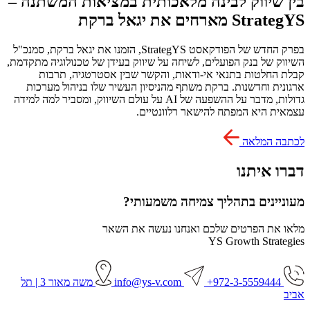
בין שיווק לבינה מלאכותית במציאות המשתנה –
StrategYS מארחים את יגאל ברקת
בפרק החדש של הפודקאסט StrategYS, הזמנו את יגאל ברקת, סמנכ"ל
השיווק של בנק הפועלים, לשיחה על שיווק בעידן של טכנולוגיה מתקדמת,
קבלת החלטות בתנאי אי-ודאות, והקשר שבין אסטרטגיה, תרבות
ארגונית וחדשנות. ברקת משתף מהניסיון העשיר שלו בניהול מערכות
גדולות, מדבר על ההשפעה של AI על עולם השיווק, ומסביר למה למידה
עצמאית היא המפתח להישאר רלוונטיים.
לכתבה המלאה
דברו איתנו
מעוניינים בתהליך צמיחה משמעותי?
מלאו את הפרטים שלכם ואנחנו נעשה את השאר
YS Growth Strategies
972-3-5559444+
info@ys-v.com
משה מאור 3 | תל
אביב