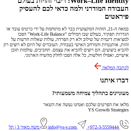
Work–Life Identity: ריבוי זהויות בעולם
העבודה המודרני ולמה כדאי לכם להעסיק
פיראטים
במאה ה-21, הזהות המקצועית כבר לא מתוחמת על ידי כרטיס עובד או
הגדרות תפקיד. בעולם שבו המילים "Work-Life Balance" הפכו
למציאות דינמית של שילוב ולא רק הפרדה, עולות שאלות חדשות על
זהות, אותנטיות והמרחב האישי בעבודה. העובדים של היום לא רוצים רק
להביא ביצועים, הם רוצים להביא את עצמם. תחביבים, עולמות תוכן
אישיים, ואפילו חולשות, כל אלה הפכו לחלק מהשיח הארגוני.
לכתבה המלאה
דברו איתנו
מעוניינים בתהליך צמיחה משמעותי?
מלאו את הפרטים שלכם ואנחנו נעשה את השאר
YS Growth Strategies
972-3-5559444+
info@ys-v.com
משה מאור 3 | תל