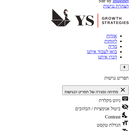
Site by
Imaginet
הצהרת נגישות
אודות
לקוחות
מדיה
בואו לעבוד איתנו
דברו איתנו
תפריט נגישות
close
פתיחה וסגירה של תפריט הנגישות
keyboard
ניווט מקלדת
visibility_off
ביטול אנימציות / הבהובים
nights_stay
Contrast
format_size
הגדלת טקסט