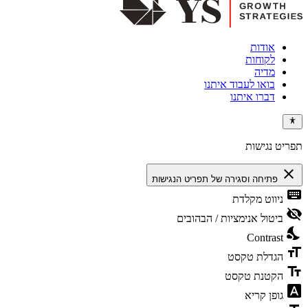
אודות
לקוחות
מדיה
בואו לעבוד איתנו
דברו איתנו
תפריט נגישות
close
פתיחה וסגירה של תפריט הנגישות
keyboard
ניווט מקלדת
visibility_off
ביטול אנימציות / הבהובים
nights_stay
Contrast
format_size
הגדלת טקסט
text_fields
הקטנת טקסט
font_download
גופן קריא