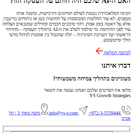
האם ה-AI שלכם היה חותם על העסקה הזו?
הבינה המלאכותית נכנסת לעולם המיזוגים והרכישות, ומשנה אותו
מבפנים. לא עוד החלטות המבוססות על תחושות בטן או ניתוחים בדיעבד,
אלא על דאטה בזמן אמת, זיהוי סיכונים חכמים ומודלים שמנבאים הצלחה
עוד לפני החתימה. מי שילמד לשלב את ה-AI בתהליך העסקה – מהזיהוי
הראשוני ועד הערכת הסינרגיה – יגלה שהגבול בין אומנות לניהול מדעי
הולך ומיטשטש.
לכתבה המלאה
דברו איתנו
מעוניינים בתהליך צמיחה משמעותי?
מלאו את הפרטים שלכם ואנחנו נעשה את השאר
YS Growth Strategies
972-3-5559444+
info@ys-v.com
משה מאור 3 | תל
אביב