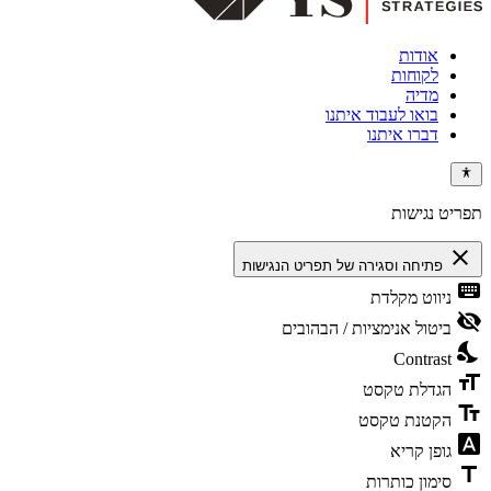
אודות
לקוחות
מדיה
בואו לעבוד איתנו
דברו איתנו
תפריט נגישות
close
פתיחה וסגירה של תפריט הנגישות
keyboard
ניווט מקלדת
visibility_off
ביטול אנימציות / הבהובים
nights_stay
Contrast
format_size
הגדלת טקסט
text_fields
הקטנת טקסט
font_download
גופן קריא
title
סימון כותרות