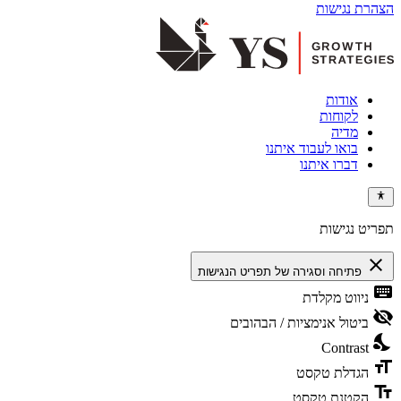
הצהרת נגישות
אודות
לקוחות
מדיה
בואו לעבוד איתנו
דברו איתנו
תפריט נגישות
close
פתיחה וסגירה של תפריט הנגישות
keyboard
ניווט מקלדת
visibility_off
ביטול אנימציות / הבהובים
nights_stay
Contrast
format_size
הגדלת טקסט
text_fields
הקטנת טקסט