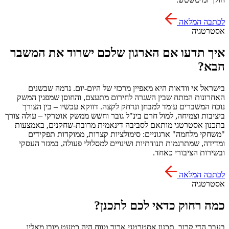
לכתבה המלאה
אסטרטגיה
איך תדעו אם הארגון שלכם ישרוד את המשבר
הבא?
בישראל אי וודאות היא מאפיין מרכזי של היום-יום. נדמה שבשנים
האחרונות המתח שבין השגרה לחירום מתעצם, והחוסן שמפגין המשק
נוכח המשברים עומד למבחן ונדחק לקצה. דווקא עכשיו – בין הצורך
ביציבות וצמיחה, למול חרם בינ"ל גובר וחשש ממשק אוטרקי – עולה צורך
בתכנון אסטרטגי מותאם לסביבה דינאמית מרובת-שחקנים, באמצעות
"משחקי מלחמה" ארגוניים: סימולציות קצרות, ממוקדות תפקידים
ומדידה, שמתרגמות תנודתיות ושינויים למסלולי פעולה, במגזר העסקי
ובשירות הציבורי כאחד.
לכתבה המלאה
אסטרטגיה
כמה רחוק כדאי לכם לתכנן?
בעבר הדי קרוב, תכנון אסטרטגי ארוך טווח היה כמעט מובן מאליו.