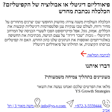
פיאודליזם דיגיטלי או אבולוציה של הקפיטליזם?
הכלכלה נכתבת מחדש
הכלכלה העולמית משנה צורה: מהשוק החופשי שבו יצרנים מתחרים על
מחיר ורווח, לעולם שבו ענקיות ענן ופלטפורמות דיגיטליות קובעות את
הכללים. אמזון, גוגל, אפל ומיקרוסופט הפכו לשערי הכניסה של המרחב
הדיגיטלי – גובות "שכר דירה" על עצם הגישה, מכתיבות את החשיפה
באלגוריתמים ואוספות את הנתונים שלנו כהון החדש. האם זה קפיטליזם
בגרסתו הקיצונית, או תחילתו של פיאודליזם דיגיטלי?
לכתבה המלאה
דברו איתנו
מעוניינים בתהליך צמיחה משמעותי?
מלאו את הפרטים שלכם ואנחנו נעשה את השאר
YS Growth Strategies
972-3-5559444+
info@ys-v.com
משה מאור 3 | תל
אביב