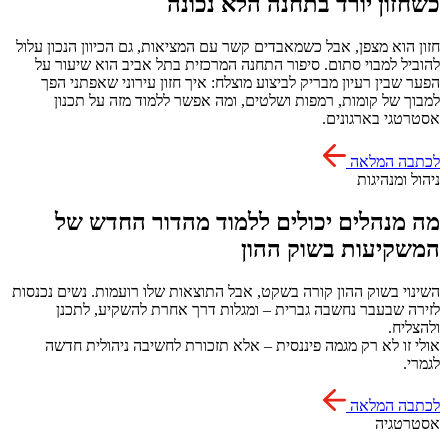
כשחזון יורד בתחנה הלא נכונה
חזון הוא מצפן, אבל כשמאבדים קשר עם המציאות, גם הכיוון הנכון עלול
להוביל למבוי סתום. סיפור התחנה המרכזית בתל אביב הוא שיעור על
הפער שבין רעיון מבריק לביצוע מוצלח: איך חזון עירוני שאפתני הפך
למבוך של קומות, רמפות ושלטים, ומה אפשר ללמוד מזה על תכנון
אסטרטגי בארגונים.
לכתבה המלאה
ניהול ומנהיגות
מה מנהלים יכולים ללמוד מהדור החדש של
המשקיעות בשוק ההון
השינוי בשוק ההון קורה בשקט, אבל התוצאות שלו רועמות. נשים נכנסות
לזירה שבעבר נחשבה גברית – ומגלות דרך אחרת להשקיע, לתכנן
ולהצליח.
אולי זו לא רק מגמה פיננסית – אלא תזכורת לחשיבה ניהולית חדשה
לגמרי.
לכתבה המלאה
אסטרטגיה