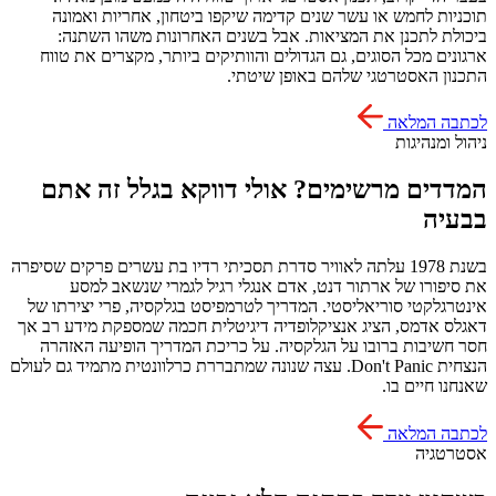
תוכניות לחמש או עשר שנים קדימה שיקפו ביטחון, אחריות ואמונה
ביכולת לתכנן את המציאות. אבל בשנים האחרונות משהו השתנה:
ארגונים מכל הסוגים, גם הגדולים והוותיקים ביותר, מקצרים את טווח
התכנון האסטרטגי שלהם באופן שיטתי.
לכתבה המלאה
ניהול ומנהיגות
המדדים מרשימים? אולי דווקא בגלל זה אתם
בבעיה
בשנת 1978 עלתה לאוויר סדרת תסכיתי רדיו בת עשרים פרקים שסיפרה
את סיפורו של ארתור דנט, אדם אנגלי רגיל לגמרי שנשאב למסע
אינטרגלקטי סוריאליסטי. המדריך לטרמפיסט בגלקסיה, פרי יצירתו של
דאגלס אדמס, הציג אנציקלופדיה דיגיטלית חכמה שמספקת מידע רב אך
חסר חשיבות ברובו על הגלקסיה. על כריכת המדריך הופיעה האזהרה
הנצחית Don't Panic. עצה שנונה שמתבררת כרלוונטית מתמיד גם לעולם
שאנחנו חיים בו.
לכתבה המלאה
אסטרטגיה