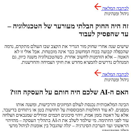
לכתבה המלאה
ניהול ומנהיגות
זה היה החוק הבלתי מעורער של הטכנולוגיה –
עד שהפסיק לעבוד
שישים שנה אחרי שחוק מור הגדיר את הקצב שבו העולם מתקדם, נדמה
שהכפלה קבועה בכוח המחשוב כבר אינה מובטחת. אבל אולי זו לא
האטה – אלא הזדמנות לחשוב אחרת. כשהטכנולוגיה משנה כיוון, גם
המנהלים נדרשים להמציא מחדש את חוקי הצמיחה והחדשנות.
לכתבה המלאה
ניהול ומנהיגות
האם ה-AI שלכם היה חותם על העסקה הזו?
הבינה המלאכותית נכנסת לעולם המיזוגים והרכישות, ומשנה אותו
מבפנים. לא עוד החלטות המבוססות על תחושות בטן או ניתוחים בדיעבד,
אלא על דאטה בזמן אמת, זיהוי סיכונים חכמים ומודלים שמנבאים הצלחה
עוד לפני החתימה. מי שילמד לשלב את ה-AI בתהליך העסקה – מהזיהוי
הראשוני ועד הערכת הסינרגיה – יגלה שהגבול בין אומנות לניהול מדעי
הולך ומיטשטש.