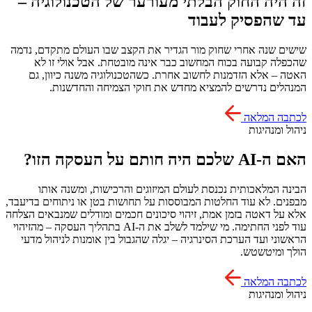
זה היה החוק הבלתי מעורער של הטכנולוגיה –
עד שהפסיק לעבוד
שישים שנה אחרי שחוק מור הגדיר את הקצב שבו העולם מתקדם, נדמה
שהכפלה קבועה בכוח המחשוב כבר אינה מובטחת. אבל אולי זו לא
האטה – אלא הזדמנות לחשוב אחרת. כשהטכנולוגיה משנה כיוון, גם
המנהלים נדרשים להמציא מחדש את חוקי הצמיחה והחדשנות.
לכתבה המלאה
ניהול ומנהיגות
האם ה-AI שלכם היה חותם על העסקה הזו?
הבינה המלאכותית נכנסת לעולם המיזוגים והרכישות, ומשנה אותו
מבפנים. לא עוד החלטות המבוססות על תחושות בטן או ניתוחים בדיעבד,
אלא על דאטה בזמן אמת, זיהוי סיכונים חכמים ומודלים שמנבאים הצלחה
עוד לפני החתימה. מי שילמד לשלב את ה-AI בתהליך העסקה – מהזיהוי
הראשוני ועד הערכת הסינרגיה – יגלה שהגבול בין אומנות לניהול מדעי
הולך ומיטשטש.
לכתבה המלאה
ניהול ומנהיגות