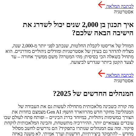
לכתבה המלאה
אסטרטגיה
איך תכנון בן 2,000 שנים יכול לשדרג את
הישיבה הבאה שלכם?
המודל של אריסטו לקבלת החלטות, שנכתב לפני יותר מ-2,000 שנה,
מצליח להדהד גם בעידן של אסטרטגיות ומודלים ניהוליים מודרניים. הוא
מתחיל בשאלה הכי בסיסית: מהי המטרה? משם ממשיך אחורה – עד
לצעד הקטן ביותר שנדרש לביצועה.
לכתבה המלאה
אסטרטגיה
המנהלים החדשים של 2025?
מה קורה כשבינה מלאכותית מתחילה לעשות גם את העבודה של
המנהלים? מחקר חדש מהרווארד חושף: Gen AI מצמצם בחדות את
הצורך במשימות ניהוליות, במיוחד בדרג הביניים – ופותח פתח לעולם שבו
עובדים עצמאיים יותר, ההיררכיה מתשטחת, והבינה המלאכותית לוקחת
פיקוד. ומה עם המנהלים שנותרו בתפקיד? הם נדרשים לחשב מסלול
מחדש – להתמקד ביצירתיות, חדשנות וערך אמיתי. לא משנה באיזה