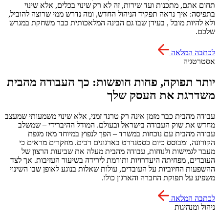
תחום אתם, מתכנות ועד שירות, זה לא רק שינוי בכלים, אלא שינוי
בתפיסה: איך נראה תפקיד הניהול החדש, ומה נדרש ממי שרוצה להוביל,
ולא להיות מובל , בעידן שבו גם הבינה המלאכותית כבר משחקת במגרש
שלכם.
לכתבה המלאה
אסטרטגיה
יותר תפוקה, פחות חופשות: כך העבודה מהבית
משדרגת את העסק שלך
עבודה מהבית כבר מזמן אינה רק טרנד זמני, אלא שינוי משמעותי שמעצב
מחדש את שוק העבודה בישראל ובעולם. המודל ההיברידי – שמשלב
עבודה מהבית עם נוכחות במשרד – הפך לנפוץ במיוחד מאז מגפת
הקורונה, ומבוסס כיום כסטנדרט בארגונים רבים. מחקרים מראים כי
מעבר לגמישות ולנוחות, עבודה מהבית מעלה את שביעות הרצון של
העובדים, מפחיתה היעדרויות ותורמת לירידה בשיעור העזיבות. אך לצד
ההשפעות החיוביות על העובדים, עולות שאלות בנוגע לאופן שבו השינוי
משפיע על תפוקת החברה והארגון כולו.
לכתבה המלאה
ניהול ומנהיגות