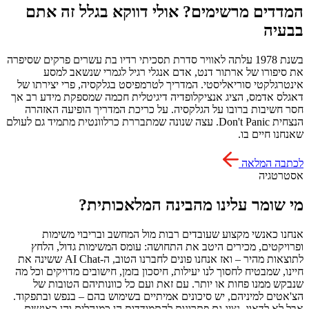
המדדים מרשימים? אולי דווקא בגלל זה אתם
בבעיה
בשנת 1978 עלתה לאוויר סדרת תסכיתי רדיו בת עשרים פרקים שסיפרה
את סיפורו של ארתור דנט, אדם אנגלי רגיל לגמרי שנשאב למסע
אינטרגלקטי סוריאליסטי. המדריך לטרמפיסט בגלקסיה, פרי יצירתו של
דאגלס אדמס, הציג אנציקלופדיה דיגיטלית חכמה שמספקת מידע רב אך
חסר חשיבות ברובו על הגלקסיה. על כריכת המדריך הופיעה האזהרה
הנצחית Don't Panic. עצה שנונה שמתבררת כרלוונטית מתמיד גם לעולם
שאנחנו חיים בו.
לכתבה המלאה
אסטרטגיה
מי שומר עלינו מהבינה המלאכותית?
אנחנו כאנשי מקצוע שעובדים רבות מול המחשב ובריבוי משימות
ופרויקטים, מכירים היטב את התחושה: עומס המשימות גדול, הלחץ
לתוצאות מהיר – ואז אנחנו פונים לחברנו הטוב, ה-AI Chat ששינה את
חיינו, שמבטיח לחסוך לנו יעילות, חיסכון בזמן, חישובים מדויקים וכל מה
שנבקש ממנו פחות או יותר. עם זאת ועם כל כוונותיהם הטובות של
הצ'אטים למיניהם, יש סיכונים אמיתיים בשימוש בהם – בנפש ובתפקוד.
אבל לא לדאוג, נציג גם פתרונות להתמודדות הן כמנהלים והן כאנשים