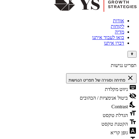
אודות
לקוחות
מדיה
בואו לעבוד איתנו
דברו איתנו
תפריט נגישות
close
פתיחה וסגירה של תפריט הנגישות
keyboard
ניווט מקלדת
visibility_off
ביטול אנימציות / הבהובים
nights_stay
Contrast
format_size
הגדלת טקסט
text_fields
הקטנת טקסט
font_download
גופן קריא